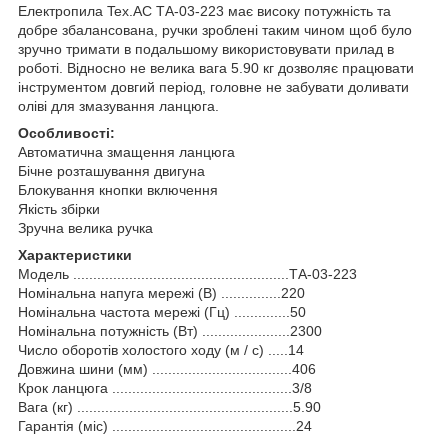
Електропила Tex.АС ТА-03-223 має високу потужність та
добре збалансована, ручки зроблені таким чином щоб було
зручно тримати в подальшому використовувати прилад в
роботі. Відносно не велика вага 5.90 кг дозволяє працювати
інструментом довгий період, головне не забувати доливати
оліві для змазування ланцюга.
Особливості:
Автоматична змащення ланцюга
Бічне розташування двигуна
Блокування кнопки включення
Якість збірки
Зручна велика ручка
Характеристики
Модель ......................................................ТА-03-223
Номінальна напуга мережі (В) ...............220
Номінальна частота мережі (Гц) ..............50
Номінальна потужність (Вт) ......................2300
Число оборотів холостого ходу (м / с) .....14
Довжина шини (мм) ...................................406
Крок ланцюга .............................................3/8
Вага (кг) ......................................................5.90
Гарантія (міс) ..............................................24