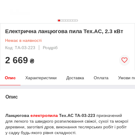
Електрична ланцюгова пила Tex.AC, 2.3 кВт
Немає в наявності
Код: ТА-03-223
Роздріб
2 669
₴
Опис
Характеристики
Доставка
Оплата
Умови п
Опис
Ланцюгова
електропила
Tex.АС ТА-03-223
призначений
для легкого та швидкого розпилювання свіжої, сухої та мокрої
деревини, заготівлі дров, виконання теслярських робіт і робіт
у садку будь-якого рівня складності.