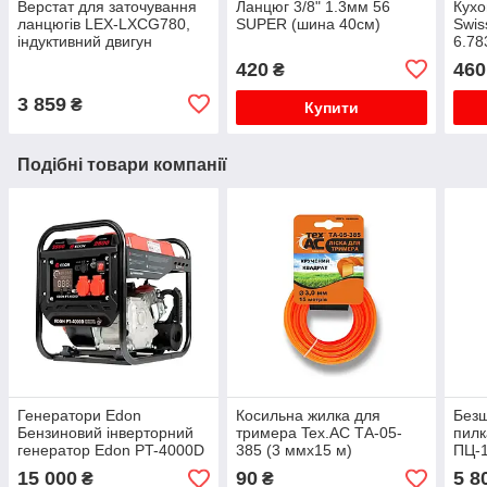
Верстат для заточування
Ланцюг 3/8" 1.3мм 56
Кухо
ланцюгів LEX-LXCG780,
SUPER (шина 40см)
Swis
індуктивний двигун
6.78
420
460
₴
3 859
₴
Купити
Подібні товари компанії
Генератори Edon
Косильна жилка для
Безщ
Бензиновий інверторний
тримера Tex.AC ТА-05-
пилк
генератор Edon PT-4000D
385 (3 ммх15 м)
ПЦ-1
2.8/3.5 кВт
15 000
90
5 8
₴
₴