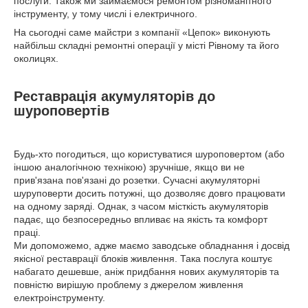
послуги. Також ми займаємося ремонтом різноманітного
інструменту, у тому числі і електричного.
На сьогодні саме майстри з компанії «Цепок» виконують
найбільш складні ремонтні операції у місті Рівному та його
околицях.
Реставрація акумуляторів до
шуроповертів
Будь-хто погодиться, що користуватися шуроповертом (або
іншою аналогічною технікою) зручніше, якщо ви не
прив'язана пов'язані до розетки. Сучасні акумуляторні
шуруповерти досить потужні, що дозволяє довго працювати
на одному заряді. Однак, з часом місткість акумуляторів
падає, що безпосередньо впливає на якість та комфорт
праці.
Ми допоможемо, адже маємо заводське обладнання і досвід
якісної реставрації блоків живлення. Така послуга коштує
набагато дешевше, аніж придбання нових акумуляторів та
повністю вирішую проблему з джерелом живлення
електроінструменту.