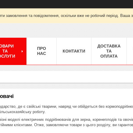
ти замовлення та повідомлення, оскільки вже не робочий період. Ваша 
ОВАРИ
ДОСТАВКА
ПРО
ТА
КОНТАКТИ
ТА
НАС
ОСЛУГИ
ОПЛАТА
ювачі
одарство, де є свійські тварини, навряд чи обійдеться без кормоподріб
ільськохазяйську роботу.
ізні моделі електричних подрібнювачів для зерна, коренеплодів та овочів
ійними клієнтами. Отже, замовляючи товари з цього розділу, ви гарант