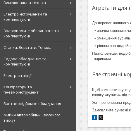
Вимірювальна техніка
Агрегати для 
Електроінструменти та
комплектуючі
До переваг наявного 
Зварювальне обладнання та
• значна економія ча
комплектуючі
• зменшення зусиль (
• рівномірно подрібн
Станки. Верстати. Точила.
Найголовніше, подріб
Садове обладнання та
тваринами.
комплектуючі
Електричні к
Електростанції
Компресори та
Щоб замовити функціо
пневмоінструмент
кнопку «купити» під в
Уся пропонована прод
Вантажопідйомне обладнання
Замовляйте сучасні к
Мийки автомобільні (високого
тиску)