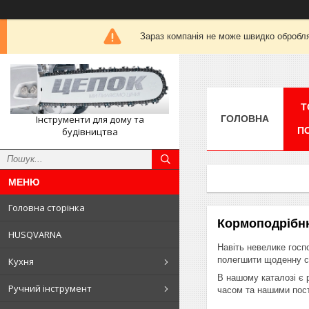
Зараз компанія не може швидко обробля
Т
Інструменти для дому та
ГОЛОВНА
П
будівництва
Головна сторінка
Кормоподрібн
HUSQVARNA
Навіть невелике госп
полегшити щоденну с
Кухня
В нашому каталозі є р
Ручний інструмент
часом та нашими пост