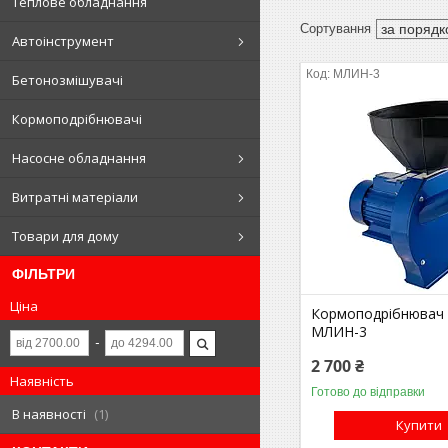
Теплове обладнання
Автоінструмент
МЛИН-3
Бетонозмішувачі
Кормоподрібнювачі
Насосне обладнання
Витратні матеріали
Товари для дому
ФІЛЬТРИ
Ціна
Кормоподрібнювач
МЛИН-3
2 700 ₴
Наявність
Готово до відправки
В наявності
1
Купити