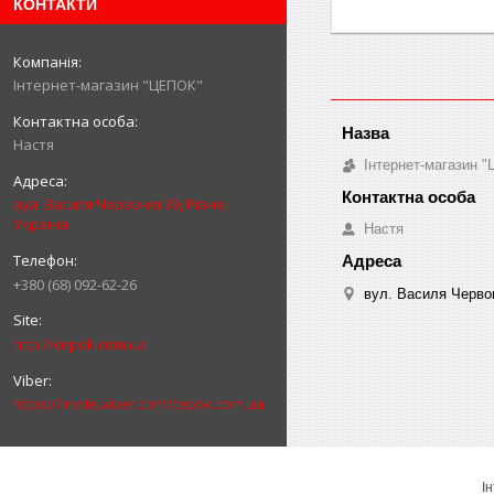
КОНТАКТИ
Інтернет-магазин "ЦЕПОК"
Настя
Інтернет-магазин 
вул. Василя Червонія 39, Рівне,
Україна
Настя
+380 (68) 092-62-26
вул. Василя Червон
http://cepok.com.ua
https://invite.viber.com/cepok.com.ua