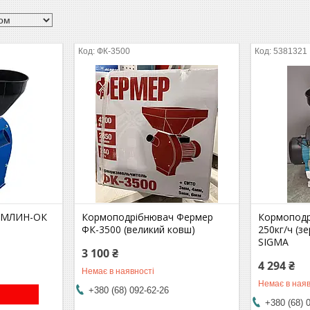
ФК-3500
5381321
 МЛИН-ОК
Кормоподрібнювач Фермер
Кормоподр
ФК-3500 (великий ковш)
250кг/ч (зе
SIGMA
3 100 ₴
4 294 ₴
Немає в наявності
Немає в наяв
+380 (68) 092-62-26
+380 (68) 