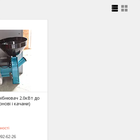
ібнювач 2.0кВт до
рнові і качани)
ності
092-62-26