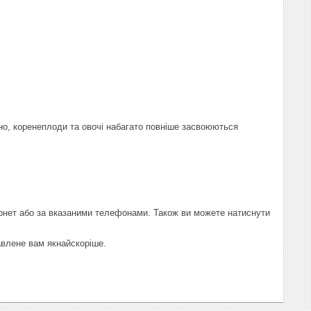
но, коренеплоди та овочі набагато повніше засвоюються
ернет або за вказаними телефонами. Також ви можете натиснути
авлене вам якнайскоріше.