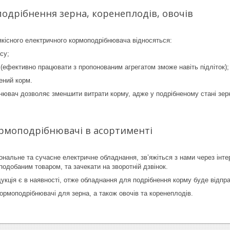
подрібнення зерна, коренеплодів, овочів
якісного електричного кормоподрібнювача відносяться:
су;
ефективно працювати з пропонованим агрегатом зможе навіть підліток);
ений корм.
нювач дозволяє зменшити витрати корму, адже у подрібненому стані зер
ормоподрібнювачі в асортименті
нальне та сучасне електричне обладнання, зв’яжіться з нами через інт
подобаним товаром, та зачекати на зворотній дзвінок.
укція є в наявності, отже обладнання для подрібнення корму буде відпр
ормоподрібнювачі для зерна, а також овочів та коренеплодів.