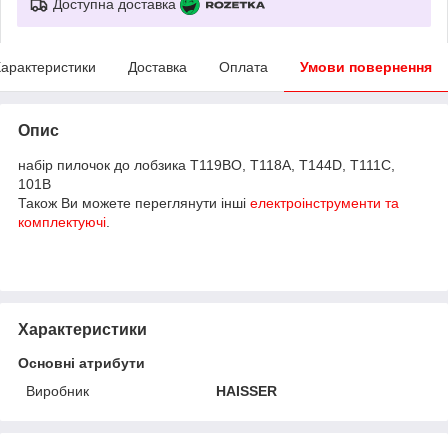
Доступна доставка
арактеристики
Доставка
Оплата
Умови повернення
Опис
набір пилочок до лобзика Т119ВО, Т118А, Т144D, Т111С,
101В
Також Ви можете переглянути інші
електроінструменти та
комплектуючі
.
Характеристики
Основні атрибути
Виробник
HAISSER