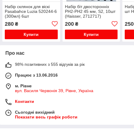
Набір склянок для віскі
Набір біт двосторонніх
Набі
Pasabahce Luzia 520244-6
PH2-РH2 45 мм, S2, 10шт
шт H
(300мл) 6шт
(Haisser, 2712717)
280
200
250
₴
₴
Купити
Купити
Про нас
98% позитивних з 555 відгуків за рік
Працює з 13.06.2016
м. Рівне
вул. Василя Червонія 39, Рівне, Україна
Контакти
Сьогодні вихідний
Показати весь графік роботи