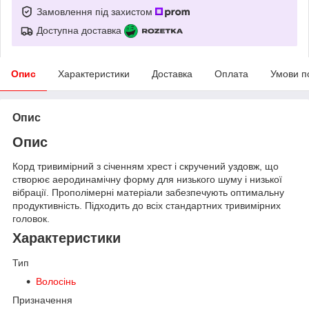
Замовлення під захистом
Доступна доставка
Опис
Характеристики
Доставка
Оплата
Умови п
Опис
Опис
Корд тривимірний з січенням хрест і скручений уздовж, що
створює аеродинамічну форму для низького шуму і низької
вібрації. Прополімерні матеріали забезпечують оптимальну
продуктивність. Підходить до всіх стандартних тривимірних
головок.
Характеристики
Тип
Волосінь
Призначення