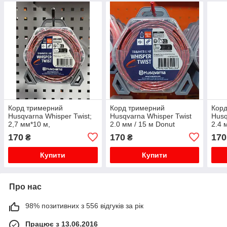
Корд тримерний
Корд тримерний
Кор
Husqvarna Whisper Twist;
Husqvarna Whisper Twist
Husq
2,7 мм*10 м,
2.0 мм / 15 м Donut
2.4 
жовтогарячий/чорний,
Orange/Black
Oran
170
170
170
₴
₴
блістер (5976691-30)
Купити
Купити
Про нас
98% позитивних з 556 відгуків за рік
Працює з 13.06.2016