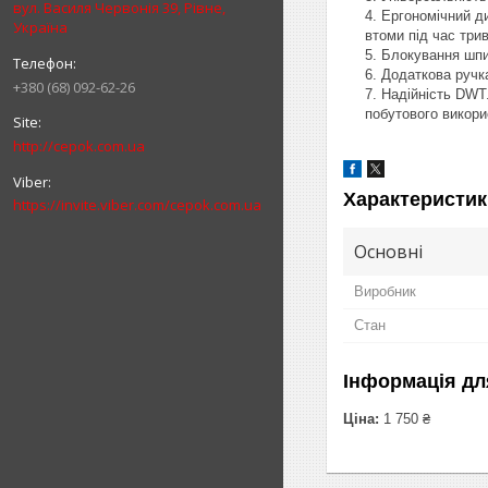
вул. Василя Червонія 39, Рівне,
Ергономічний ди
Україна
втоми під час три
Блокування шпи
Додаткова ручк
+380 (68) 092-62-26
Надійність DWT.
побутового викори
http://cepok.com.ua
Характеристик
https://invite.viber.com/cepok.com.ua
Основні
Виробник
Стан
Інформація дл
Ціна:
1 750 ₴