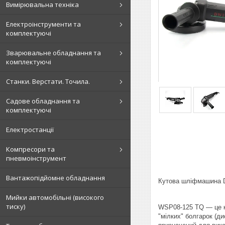
Вимірювальна техніка
Електроінструменти та
комплектуючі
Зварювальне обладнання та
комплектуючі
Станки. Верстати. Точила.
Садове обладнання та
комплектуючі
Електростанції
Компресори та
пневмоінструмент
Вантажопідйомне обладнання
Кутова шліфмашина
Мийки автомобільні (високого
тиску)
WSP08-125 TQ — це к
"мілких" болгарок (д