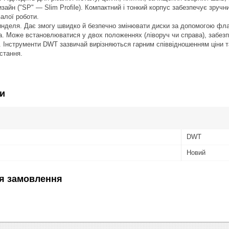
зайн ("SP" — Slim Profile). Компактний і тонкий корпус забезпечує зруч
валої роботи.
нделя. Дає змогу швидко й безпечно змінювати диски за допомогою фл
а. Може встановлюватися у двох положеннях (ліворуч чи справа), забез
 Інструменти DWT зазвичай вирізняються гарним співвідношенням ціни т
стання.
и
DWT
Новий
я замовлення