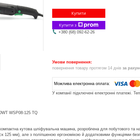
Купити
Купити з
+380 (68) 092-62-26
повернення товару протягом 14 днів
за раху
У компанії підключені електронні платежі. Те
 DWT WSP08-125 TQ
омпактна кутова шліфувальна машина, розроблена для побутового та на
иск 125 мм), але з поліпшеною ергономікою й додатковими функціями бе