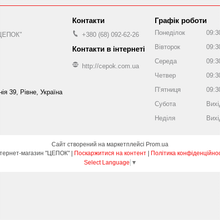
Графік роботи
Понеділок
09:3
"ЦЕПОК"
+380 (68) 092-62-26
Вівторок
09:3
Середа
09:3
http://cepok.com.ua
Четвер
09:3
Пʼятниця
09:3
ія 39, Рівне, Україна
Субота
Вихі
Неділя
Вихі
Сайт створений на маркетплейсі
Prom.ua
Інтернет-магазин "ЦЕПОК" |
Поскаржитися на контент
|
Політика конфіденційнос
Select Language
▼