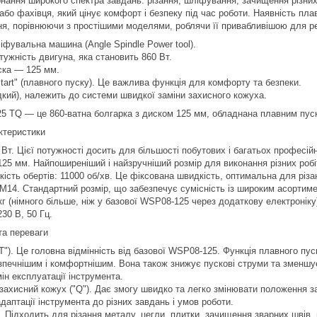
нання широкого спектра завдань: різання, шліфування, зачищення різних 
бо фахівця, який цінує комфорт і безпеку під час роботи. Наявність пл
ня, порівнюючи з простішими моделями, роблячи її привабливішою для ре
фувальна машина (Angle Spindle Power tool).
отужність двигуна, яка становить 860 Вт.
ска — 125 мм.
-start" (плавного пуску). Це важлива функція для комфорту та безпеки.
дкий), належить до системи швидкої заміни захисного кожуха.
 TQ — це 860-ватна болгарка з диском 125 мм, обладнана плавним пуск
актеристики
 Вт. Цієї потужності досить для більшості побутових і багатьох професій
125 мм. Найпоширеніший і найзручніший розмір для виконання різних робі
кість обертів: 11000 об/хв. Це фіксована швидкість, оптимальна для різа
M14. Стандартний розмір, що забезпечує сумісність із широким асортим
 кг (німного більше, ніж у базової WSP08-125 через додаткову електроніку
30 В, 50 Гц.
та переваги
T"). Це головна відмінність від базової WSP08-125. Функція плавного пус
зпечнішим і комфортнішим. Вона також знижує пускові струми та зменшу
н експлуатації інструмента.
ахисний кожух ("Q"). Дає змогу швидко та легко змінювати положення з
даптації інструмента до різних завдань і умов роботи.
. Підходить для різання металу, цегли, плитки, зачищення зварних швів,