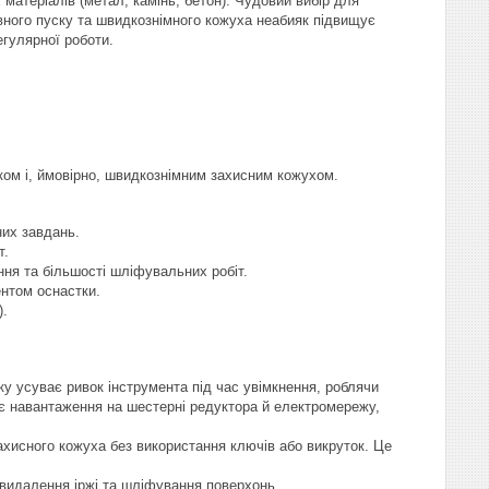
матеріалів (метал, камінь, бетон). Чудовий вибір для
авного пуску та швидкознімного кожуха неабияк підвищує
гулярної роботи.
ом і, ймовірно, швидкознімним захисним кожухом.
них завдань.
т.
ння та більшості шліфувальних робіт.
ентом оснастки.
).
ку усуває ривок інструмента під час увімкнення, роблячи
є навантаження на шестерні редуктора й електромережу,
ахисного кожуха без використання ключів або викруток. Це
 видалення іржі та шліфування поверхонь.