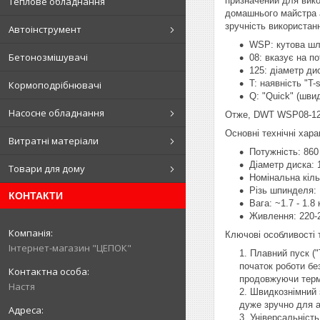
Теплове обладнання
призначений для вико
домашнього майстра а
зручність використан
Автоінструмент
WSP: кутова шлі
Бетонозмішувачі
08: вказує на п
125: діаметр ди
T: наявність "T
Кормоподрібнювачі
Q: "Quick" (шви
Насосне обладнання
Отже, DWT WSP08-125
Основні технічні хар
Витратні матеріали
Потужність: 860
Діаметр диска: 
Товари для дому
Номінальна кіль
Різь шпинделя: 
КОНТАКТИ
Вага: ~1.7 - 1.8
Живлення: 220-2
Ключові особливості 
Інтернет-магазин "ЦЕПОК"
Плавний пуск ("
початок роботи бе
продовжуючи термі
Настя
Швидкознімний з
дуже зручно для а
Універсальність