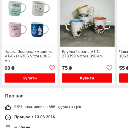
Чашка Зефірна хмаринка
Кружка Герань VT-C-
Чашк
VT-C-146365 Vittora 365
273390 Vittora 390мл
1063
мл
60
75
55
₴
₴
Купити
Купити
Про нас
98% позитивних з 556 відгуків за рік
Працює з 13.06.2016
м. Рівне