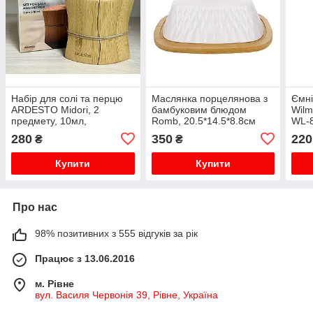
Набір для солі та перцю
Маслянка порцелянова з
Ємні
ARDESTO Midori, 2
бамбуковим блюдом
Wilm
предмету, 10мл,
Romb, 20.5*14.5*8.8см
WL-8
9.5х4х9см (AR0934)
280
350
220
₴
₴
Купити
Купити
Про нас
98% позитивних з 555 відгуків за рік
Працює з 13.06.2016
м. Рівне
вул. Василя Червонія 39, Рівне, Україна