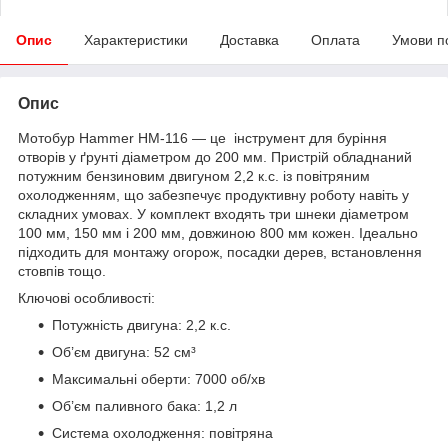
Опис
Характеристики
Доставка
Оплата
Умови п
Опис
Мотобур Hammer HM-116 — це інструмент для буріння
отворів у ґрунті діаметром до 200 мм. Пристрій обладнаний
потужним бензиновим двигуном 2,2 к.с. із повітряним
охолодженням, що забезпечує продуктивну роботу навіть у
складних умовах. У комплект входять три шнеки діаметром
100 мм, 150 мм і 200 мм, довжиною 800 мм кожен. Ідеально
підходить для монтажу огорож, посадки дерев, встановлення
стовпів тощо.
Ключові особливості:
Потужність двигуна: 2,2 к.с.
Об’єм двигуна: 52 см³
Максимальні оберти: 7000 об/хв
Об’єм паливного бака: 1,2 л
Система охолодження: повітряна