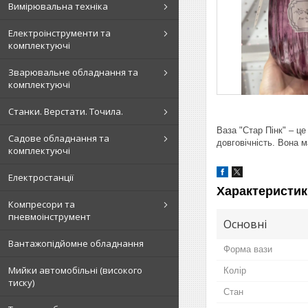
Вимірювальна техніка
Електроінструменти та
комплектуючі
Зварювальне обладнання та
комплектуючі
Станки. Верстати. Точила.
Ваза "Стар Пінк" – це
Садове обладнання та
довговічність. Вона 
комплектуючі
Електростанції
Характеристик
Компресори та
пневмоінструмент
Основні
Вантажопідйомне обладнання
Форма вази
Мийки автомобільні (високого
Колір
тиску)
Стан