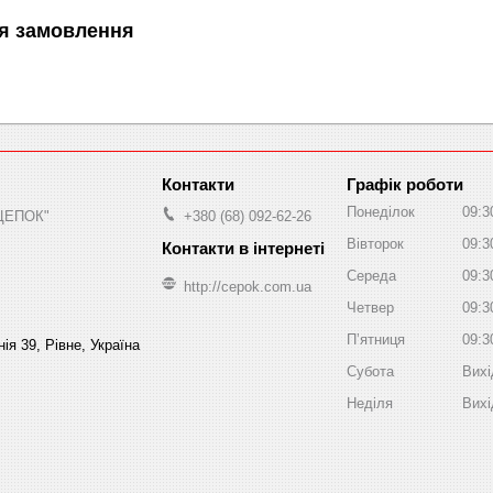
я замовлення
Графік роботи
Понеділок
09:3
"ЦЕПОК"
+380 (68) 092-62-26
Вівторок
09:3
Середа
09:3
http://cepok.com.ua
Четвер
09:3
Пʼятниця
09:3
ія 39, Рівне, Україна
Субота
Вихі
Неділя
Вихі