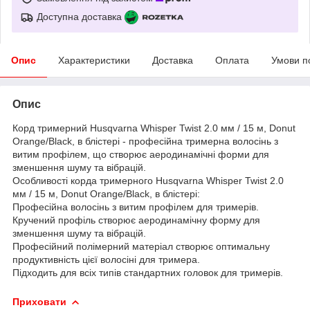
Доступна доставка
Опис
Характеристики
Доставка
Оплата
Умови п
Опис
Корд тримерний Husqvarna Whisper Twist 2.0 мм / 15 м, Donut
Orange/Black, в блістері - професійна тримерна волосінь з
витим профілем, що створює аеродинамічні форми для
зменшення шуму та вібрацій.
Особливості корда тримерного Husqvarna Whisper Twist 2.0
мм / 15 м, Donut Orange/Black, в блістері:
Професійна волосінь з витим профілем для тримерів.
Кручений профіль створює аеродинамічну форму для
зменшення шуму та вібрацій.
Професійний полімерний матеріал створює оптимальну
продуктивність цієї волосіні для тримера.
Підходить для всіх типів стандартних головок для тримерів.
Приховати