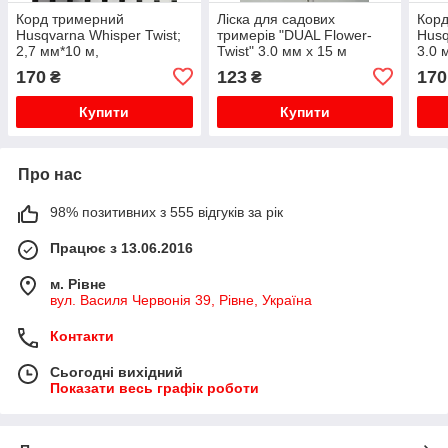
Корд тримерний
Ліска для садових
Кор
Husqvarna Whisper Twist;
тримерів "DUAL Flower-
Husq
2,7 мм*10 м,
Twist" 3.0 мм х 15 м
3.0 
жовтогарячий/чорний,
Tekhmann
Пома
170
123
170
₴
₴
блістер (5976691-30)
бліс
Купити
Купити
Про нас
98% позитивних з 555 відгуків за рік
Працює з 13.06.2016
м. Рівне
вул. Василя Червонія 39, Рівне, Україна
Контакти
Сьогодні вихідний
Показати весь графік роботи