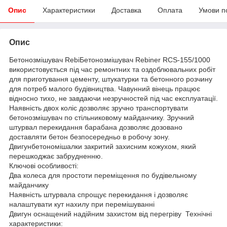
Опис
Характеристики
Доставка
Оплата
Умови п
Опис
Бетонозмішувач RebiБетонозмішувач Rebiner RCS-155/1000
використовується під час ремонтних та оздоблювальних робіт
для приготування цементу, штукатурки та бетонного розчину
для потреб малого будівництва. Чавунний вінець працює
відносно тихо, не завдаючи незручностей під час експлуатації.
Наявність двох коліс дозволяє зручно транспортувати
бетонозмішувач по стільниковому майданчику. Зручний
штурвал перекидання барабана дозволяє дозовано
доставляти бетон безпосередньо в робочу зону.
Двигунбетономішалки закритий захисним кожухом, який
перешкоджає забрудненню.
Ключові особливості:
Два колеса для простоти переміщення по будівельному
майданчику
Наявність штурвала спрощує перекидання і дозволяє
налаштувати кут нахилу при перемішуванні
Двигун оснащений надійним захистом від перегріву Технічні
характеристики: