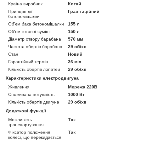
Країна виробник
Китай
Принцип дії
Гравітаційний
бетономішалки
Об'єм бака бетономішалки
155 л
Об'єм готової суміші
150 л
Діаметр отвору барабана
570 мм
Частота обертів барабана
29 об/хв
Стан
Новий
Гарантійний термін
36 міс
Кількість обертів лопатей
29 об/хв
Характеристики електродвигуна
Живлення
Мережа 220В
Споживана потужність
1000 Вт
Кількість обертів двигуна
29 об/хв
Додаткові функції
Можливість
Так
транспортування
Фіксатор положення
Так
колесі, що перекидається