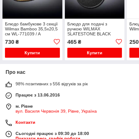
Блюдо бамбукове 3 секції
Блюдо для подачі з
Блюд
Wilmax Bamboo 35,5х20,5
ручкою WILMAX
Wilm
см WL-771039 / A
SLATESTONE BLACK
30,5х21,5см WL-661137 /
730
465
250
₴
₴
A
Купити
Купити
Про нас
98% позитивних з 556 відгуків за рік
Працює з 13.06.2016
м. Рівне
вул. Василя Червонія 39, Рівне, Україна
Контакти
Сьогодні працює з 09:30 до 18:00
Показати весь графік роботи