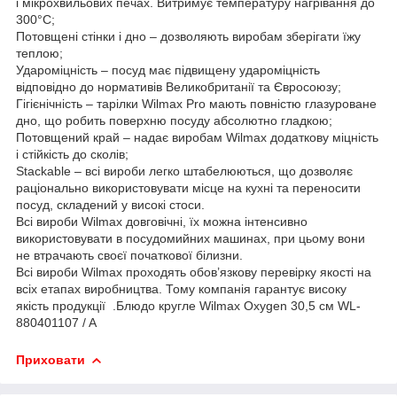
і мікрохвильових печах. Витримує температуру нагрівання до
300°С;
Потовщені стінки і дно – дозволяють виробам зберігати їжу
теплою;
Удароміцність – посуд має підвищену удароміцність
відповідно до нормативів Великобританії та Євросоюзу;
Гігієнічність – тарілки Wilmax Pro мають повністю глазуроване
дно, що робить поверхню посуду абсолютно гладкою;
Потовщений край – надає виробам Wilmax додаткову міцність
і стійкість до сколів;
Stackable – всі вироби легко штабелюються, що дозволяє
раціонально використовувати місце на кухні та переносити
посуд, складений у високі стоси.
Всі вироби Wilmax довговічні, їх можна інтенсивно
використовувати в посудомийних машинах, при цьому вони
не втрачають своєї початкової білизни.
Всі вироби Wilmax проходять обов’язкову перевірку якості на
всіх етапах виробництва. Тому компанія гарантує високу
якість продукції .Блюдо кругле Wilmax Oxygen 30,5 см WL-
880401107 / A
Приховати