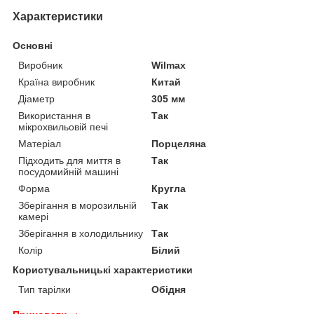
Характеристики
Основні
Виробник
Wilmax
Країна виробник
Китай
Діаметр
305 мм
Використання в
Так
мікрохвильовій печі
Матеріал
Порцеляна
Підходить для миття в
Так
посудомийній машині
Форма
Кругла
Зберігання в морозильній
Так
камері
Зберігання в холодильнику
Так
Колір
Білий
Користувальницькі характеристики
Тип тарілки
Обідня