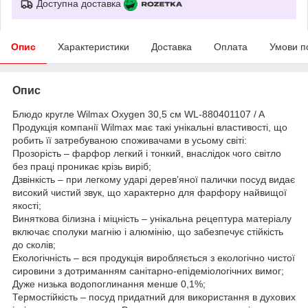
Доступна доставка
Опис
Характеристики
Доставка
Оплата
Умови п
Опис
Блюдо кругле Wilmax Oxygen 30,5 см WL-880401107 / A
Продукція компанії Wilmax має такі унікальні властивості, що
робить її затребуваною споживачами в усьому світі:
Прозорість – фарфор легкий і тонкий, внаслідок чого світло
без праці проникає крізь виріб;
Дзвінкість – при легкому ударі дерев’яної палички посуд видає
високий чистий звук, що характерно для фарфору найвищої
якості;
Виняткова білизна і міцність – унікальна рецептура матеріалу
включає сполуки магнію і алюмінію, що забезпечує стійкість
до сколів;
Екологічність – вся продукція виробляється з екологічно чистої
сировини з дотриманням санітарно-епідеміологічних вимог;
Дуже низька водопоглинання менше 0,1%;
Термостійкість – посуд придатний для використання в духових