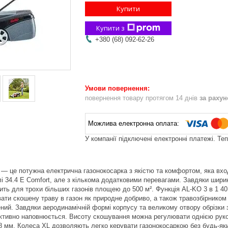
Купити
Купити з
+380 (68) 092-62-26
повернення товару протягом 14 днів
за раху
У компанії підключені електронні платежі. Те
 — це потужна електрична газонокосарка з якістю та комфортом, яка вход
і 34.4 E Comfort, але з кількома додатковими перевагами. Завдяки ширин
ить для трохи більших газонів площею до 500 м². Функція AL-KO 3 в 1 4
ати скошену траву в газон як природне добриво, а також травозбірником 
ний. Завдяки аеродинамічній формі корпусу та великому отвору обрізки
ективно наповнюється. Висоту скошування можна регулювати однією рук
68 мм. Колеса XL дозволяють легко керувати газонокосаркою без будь-яки