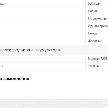
оща
500 кв.м
Новий
Газонокосарк
Ручний приві
Немає
Жорсткий
и електродвигуна, акумулятора
Мережа 220В
сть
1400 Вт
я замовлення