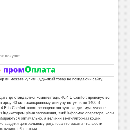
нок покупця
пер ви можете купити будь-який товар не покидаючи сайту.
ить до стандартної комплектації. 40.4 E Comfort пропонує всі
і зрізу 40 см і асинхронному двигуну потужністю 1400 Вт
0.4 E is Comfort також оснащено заглушкою для мульчування,
з індикатором рівня заповнення, який інформує оператора, коли
 збираються оптимально, а великий вентиляторний кошик
ою завдяки центральному регулюванню висоти - на шести
х зусиль і без втоми.