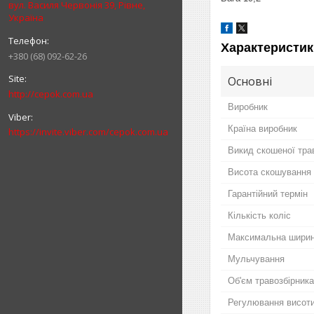
вул. Василя Червонія 39, Рівне,
Україна
Характеристик
+380 (68) 092-62-26
Основні
http://cepok.com.ua
Виробник
Країна виробник
https://invite.viber.com/cepok.com.ua
Викид скошеної тра
Висота скошування
Гарантійний термін
Кількість коліс
Максимальна ширин
Мульчування
Об'єм травозбірника
Регулювання висот