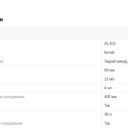
и
AL-KO
Китай
ви
Задній викид,
68 мм
12 міс
4 шт.
а скошування
400 мм
Так
30 л
и скошування
Так