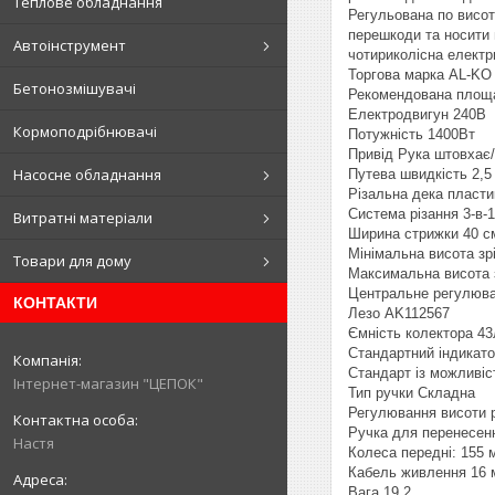
Теплове обладнання
Регульована по висот
перешкоди та носити 
Автоінструмент
чотириколісна електр
Торгова марка AL-K
Бетонозмішувачі
Рекомендована площа
Електродвигун 240В
Кормоподрібнювачі
Потужність 1400Вт
Привід Рука штовхає
Насосне обладнання
Путева швидкість 2,5
Різальна дека пласт
Система різання 3-в-1
Витратні матеріали
Ширина стрижки 40 
Мінімальна висота зр
Товари для дому
Максимальна висота 
Центральне регулюван
КОНТАКТИ
Лезо AK112567
Ємність колектора 43
Стандартний індикато
Стандарт із можливі
Інтернет-магазин "ЦЕПОК"
Тип ручки Складна
Регулювання висоти 
Ручка для перенесен
Настя
Колеса передні: 155 
Кабель живлення 16 
Вага 19,2