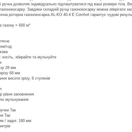
і ручка дозволяє індивідуально підлаштуватися під ваші розміри тіла. 
газонокосарку. Завдяки складній ручці газонокосарку можна зберігати 
ична роторна газонокосарка AL-KO 40.4 E Comfort гарантує чудові резуль
O
 газону > 600 м²
/тягне
 км/год
икова
: косіть, збирайте та мульчуйте
см
ізу 28 мм
зрізу 68 мм
ня висоти зрізу, 6 ступенів
л
р рівня заповнення
стю мульчування
ручки Так
ня Так
мм / задні: 190 мм
метрів