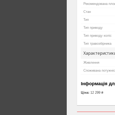
Рекомендована пл
Стан
Тип
Тип приводу
Тип приводу коліс
Тип травозбірника
Характеристик
Живлення
Споживана потужні
Інформація дл
Ціна:
12 299 ₴