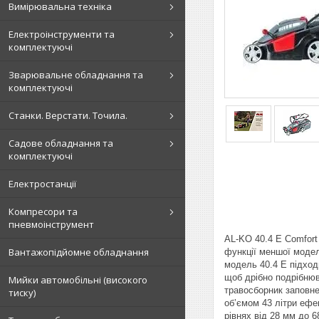
Вимірювальна техніка
Електроінструменти та
комплектуючі
Зварювальне обладнання та
комплектуючі
Станки. Верстати. Точила.
Садове обладнання та
комплектуючі
Електростанції
Компресори та
пневмоінструмент
AL-KO 40.4 E Comfort
Вантажопідйомне обладнання
функції меншої модел
модель 40.4 E підход
щоб дрібно подрібнюв
Мийки автомобільні (високого
травосборник заповне
тиску)
об’ємом 43 літри еф
рівнях від 28 мм до 