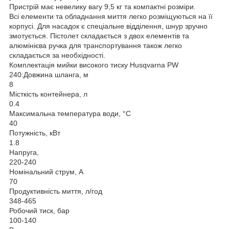
Пристрій має невелику вагу 9,5 кг та компактні розміри.
Всі елементи та обладнання миття легко розміщуються на її
корпусі. Для насадок є спеціальне відділення, шнур зручно
змотується. Пістолет складається з двох елементів та
алюмінієва ручка для транспортування також легко
складається за необхідності.
Комплектація мийки високого тиску Husqvarna PW
240:Довжина шланга, м
8
Місткість контейнера, л
0.4
Максимальна температура води, °С
40
Потужність, кВт
1.8
Напруга,
220-240
Номінальний струм, А
70
Продуктивність миття, л/год
348-465
Робочий тиск, бар
100-140