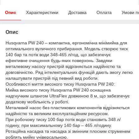
Опис
Характеристики
Доставка
Оплата
Умови п
Опис
Husqvarna PW 240 – компактна, ергономічна мінімийка для
оптимального вуличного прибирання. Модель створює тиск
140 бар та потік води 348-465 л/год, що забезпечує
ефективне очищення будь-яких поверхонь. Завдяки
металевому насосу пристрій відрізняється надійністю та
довговічністю. Ряд інтелектуальних функцій дають змогу легко
налаштувати пристрій під певний вид роботи.
Особливості миття високого тиску Husqvarna PW 240:
Мийка високого тиску Husqvarna PW 240 оснащена
надгнучким шлангом UltraFlex довжиною 8 м, що забезпечує
додаткову мобільність у роботі.
Металевий насос без пластикових компонентів відрізняється
надійністю та великим експлуатаційним ресурсом.
При робочому тиску 100 бар потік води становить 348 л/
годину, при максимальному 140 бар – 465 л/годину.
Ротаційна насадка та насадка зі змінним плоским струменем
роблять мийку універсальною.