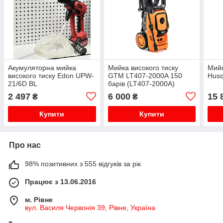
Акумуляторна мийка
Мийка високого тиску
Мийк
високого тиску Edon UPW-
GTM LT407-2000A 150
Husq
21/6D BL
барів (LT407-2000A)
2 497
6 000
15 
₴
₴
Купити
Купити
Про нас
98% позитивних з 555 відгуків за рік
Працює з 13.06.2016
м. Рівне
вул. Василя Червонія 39, Рівне, Україна