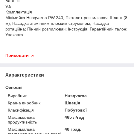
Вага, кг
9.5
Комплектація
Мінімийка Husqvarna PW 240; Пістолет-розпилювач; Шланг (8
м); Насадка зі змінним плоским струменем; Насадка
ротаційна; Пінний розпилювач; Інструкція; Гарантійний талон;
Упаковка
Приховати
Характеристики
Основні
Виробник
Husqvarna
Країна виробник
Швеція
Класифікація
Побутової
Максимальна
465 л/год
продуктивність
Максимальна
40 град.
температура води на вході