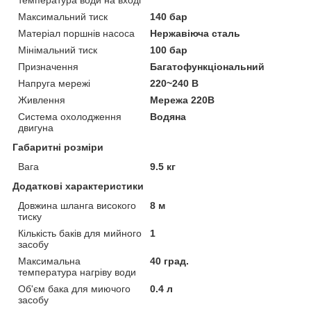
Максимальний тиск
140 бар
Матеріал поршнів насоса
Нержавіюча сталь
Мінімальний тиск
100 бар
Призначення
Багатофункціональний
Напруга мережі
220~240 В
Живлення
Мережа 220В
Система охолодження
Водяна
двигуна
Габаритні розміри
Вага
9.5 кг
Додаткові характеристики
Довжина шланга високого
8 м
тиску
Кількість баків для мийного
1
засобу
Максимальна
40 град.
температура нагріву води
Об'єм бака для миючого
0.4 л
засобу