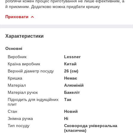
роблячи кожен процес приготування не лише ефективним, а
й приємним. Додатково можна придбати кришку
Приховати
Характеристики
Основні
Виробник
Lessner
Країна виробник
Китай
Верхній діаметр посуду
26 (см)
Кришка
Немає
Матеріал
Алюміній
Матеріал ручок
Бакеліт
Підходить для індукційних
Так
плит
Стан
Новий
Знімна ручка
Ні
Тип посуду
Сковорода універсальна
(класична)