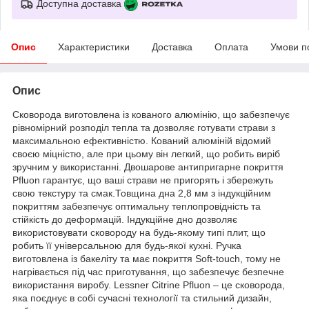
Доступна доставка
Опис
Характеристики
Доставка
Оплата
Умови п
Опис
Сковорода виготовлена із кованого алюмінію, що забезпечує
рівномірний розподіл тепла та дозволяє готувати страви з
максимальною ефективністю. Кований алюміній відомий
своєю міцністю, але при цьому він легкий, що робить виріб
зручним у використанні. Двошарове антипригарне покриття
Pfluon гарантує, що ваші страви не пригорять і збережуть
свою текстуру та смак.Товщина дна 2,8 мм з індукційним
покриттям забезпечує оптимальну теплопровідність та
стійкість до деформацій. Індукційне дно дозволяє
використовувати сковороду на будь-якому типі плит, що
робить її універсальною для будь-якої кухні. Ручка
виготовлена із бакеліту та має покриття Soft-touch, тому не
нагрівається під час приготування, що забезпечує безпечне
використання виробу. Lessner Citrine Pfluon – це сковорода,
яка поєднує в собі сучасні технології та стильний дизайн,