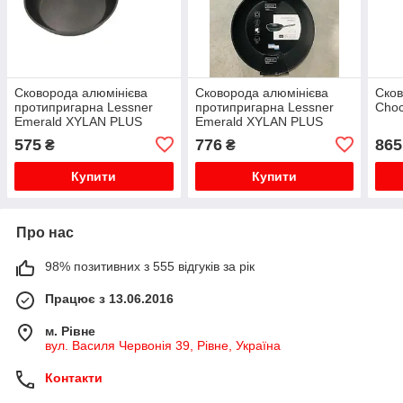
Сковорода алюмінієва
Сковорода алюмінієва
Сков
протипригарна Lessner
протипригарна Lessner
Choc
Emerald XYLAN PLUS
Emerald XYLAN PLUS
D=20см (88383-20)
D=26см (88383-26)
575
776
865
₴
₴
Купити
Купити
Про нас
98% позитивних з 555 відгуків за рік
Працює з 13.06.2016
м. Рівне
вул. Василя Червонія 39, Рівне, Україна
Контакти