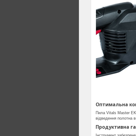
Оптимальна ко
Пила Vitals Master E
відведення полотна в
Продуктивна га
Інструмент забезпече