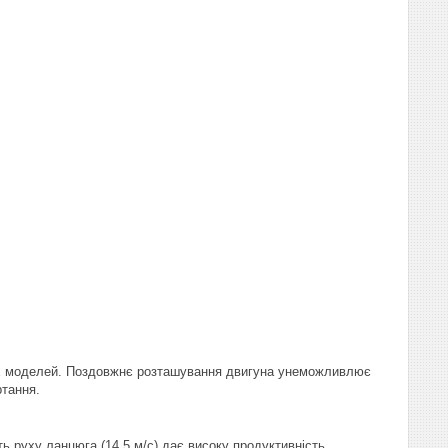
нших моделей. Поздовжнє розташування двигуна унеможливлює
ртання.
ь руху ланцюга (14,5 м/с) дає високу продуктивність.