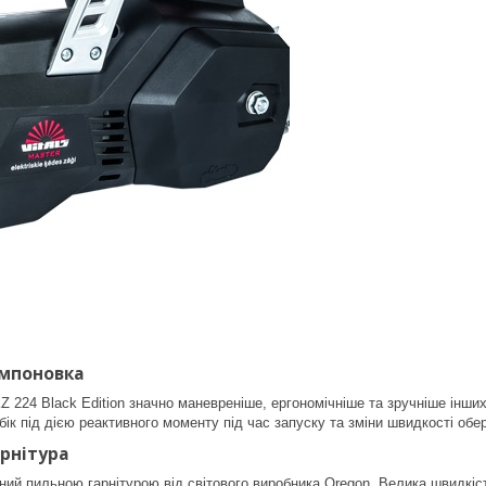
мпоновка
KZ 224 Black Edition значно маневреніше, ергономічніше та зручніше і
бік під дією реактивного моменту під час запуску та зміни швидкості обе
рнітура
ний пильною гарнітурою від світового виробника Oregon. Велика швидкіст