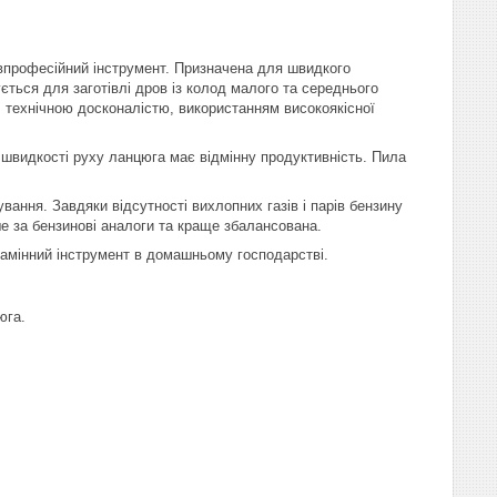
івпрофесійний інструмент. Призначена для швидкого
ється для заготівлі дров із колод малого та середнього
 технічною досконалістю, використанням високоякісної
 швидкості руху ланцюга має відмінну продуктивність. Пила
ання. Завдяки відсутності вихлопних газів і парів бензину
 за бензинові аналоги та краще збалансована.
замінний інструмент в домашньому господарстві.
юга.