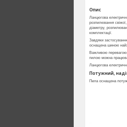
Опис
Ланцюгова електрична
розпилювання свіжої, 
діаметру, розпилюван
комплектації.
Завдяки застосуванню
оснащена шиною найз
Важливою перевагою е
пилою можна працюват
Ланцюгова електрична
Потужний, наді
Пила оснащена потуж