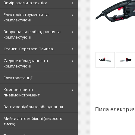
Вимірювальна техніка
Електроінструменти та
комплектуючі
Зварювальне обладнання та
комплектуючі
Станки. Верстати. Точила.
Садове обладнання та
комплектуючі
Електростанції
Компресори та
пневмоінструмент
Вантажопідйомне обладнання
Пила електричн
Мийки автомобільні (високого
тиску)