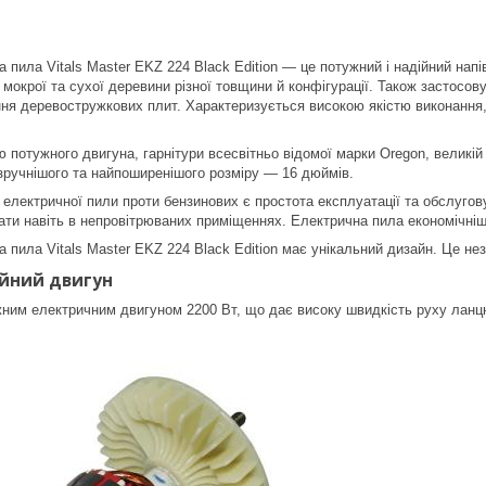
 пила Vitals Master EKZ 224 Black Edition — це потужний і надійний нап
мокрої та сухої деревини різної товщини й конфігурації. Також застосову
ня деревостружкових плит. Характеризується високою якістю виконання,
 потужного двигуна, гарнітури всесвітньо відомої марки Oregon, великій
ручнішого та найпоширенішого розміру — 16 дюймів.
лектричної пили проти бензинових є простота експлуатації та обслуговув
и навіть в непровітрюваних приміщеннях. Електрична пила економічніше
 пила Vitals Master EKZ 224 Black Edition має унікальний дизайн. Це не
йний двигун
ним електричним двигуном 2200 Вт, що дає високу швидкість руху ланц