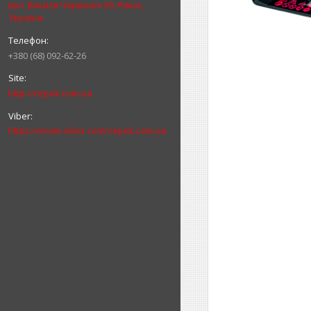
вул. Василя Червонія 39, Рівне,
Україна
+380 (68) 092-62-26
http://cepok.com.ua
https://invite.viber.com/cepok.com.ua