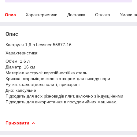
Опис
Характеристики
Доставка
Оплата
Умови п
Опис
Каструля 1,6 л Lessner 55877-16
Характеристика:
Об'єм: 1,6 л
Діаметр: 16 см
Матеріал каструлі: корозійностійка сталь
Кришка: жароміцне скло з отвором для виходу пари
Ручки: сталеві;цельнолиті; приварені
Дно: капсульне
Підходить для всіх різновидів плит, включно з індукційними
Підходить для використання в посудомийних машинах.
Приховати