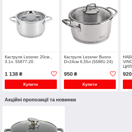
Каструля Lessner 20см.,
Каструля Lessner Buono
НАБ
3.1л. 55877-20
D=24см 6,55л (55881-24)
VINC
ЦИЛ
НЕР
1 138
950
920
₴
₴
АРТ.
Купити
Купити
Акційні пропозиції та новинки