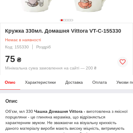
Кружка 330мл. Домашня Vittora VT-C-155330
Немає в наявності
Код: 155330
Роздріб
75
₴
Мінімальна сума замовлення на сайті — 200 ₴
Опис
Характеристики
Доставка
Оплата
Умови п
Опис
Об'єм, мл 330
Чашка Домашня Vittora -
виготовлена з якісної
порцеляни - це глиняна кераміка, що відрізняється
характерним звуком. Не зважаючи на візуальну крихкість
даного матеріалу вироби мають високу міцність, витримують