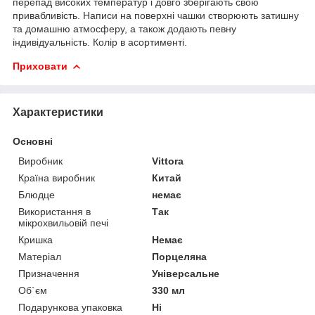
перепад високих температур і довго зберігають свою
привабливість. Написи на поверхні чашки створюють затишну
та домашню атмосферу, а також додають певну
індивідуальність. Колір в асортименті.
Приховати
Характеристики
Основні
Виробник
Vittora
Країна виробник
Китай
Блюдце
немає
Використання в
Так
мікрохвильовій печі
Кришка
Немає
Матеріал
Порцеляна
Призначення
Універсальне
Об`єм
330 мл
Подарункова упаковка
Ні