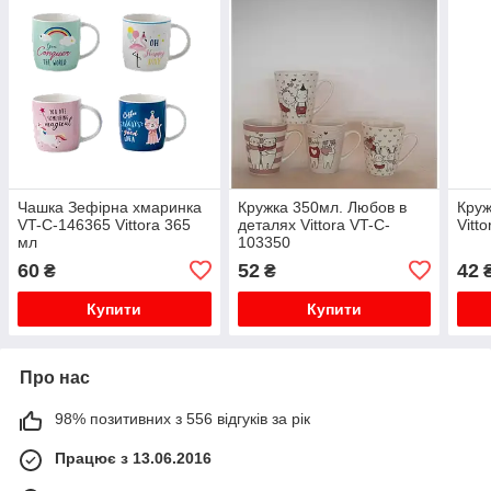
Чашка Зефірна хмаринка
Кружка 350мл. Любов в
Круж
VT-C-146365 Vittora 365
деталях Vittora VT-C-
Vitt
мл
103350
60
52
42
₴
₴
Купити
Купити
Про нас
98% позитивних з 556 відгуків за рік
Працює з 13.06.2016