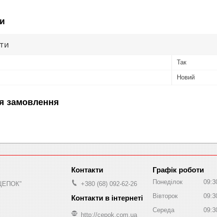
и
ути
Так
Новий
я замовлення
Графік роботи
Понеділок
09:3
"ЦЕПОК"
+380 (68) 092-62-26
Вівторок
09:3
Середа
09:3
http://cepok.com.ua