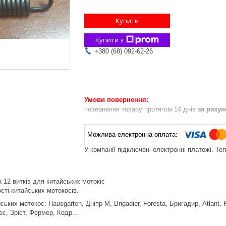
Купити
Купити з
+380 (68) 092-62-26
повернення товару протягом 14 днів
за раху
У компанії підключені електронні платежі. Те
12 витків для китайських мотокіс
сті китайських мотокосів.
ьких мотокос: Hausgarten, Дніпр-М, Brigadier, Foresta, Бригадир, Atlant, K
ec, Зріст, Фермер, Кедр...