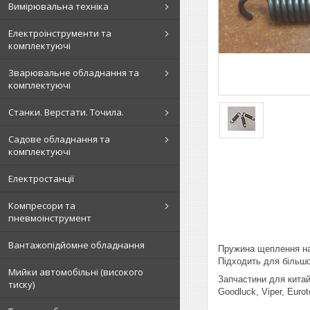
Вимірювальна техніка
Електроінструменти та
комплектуючі
Зварювальне обладнання та
комплектуючі
Станки. Верстати. Точила.
Садове обладнання та
комплектуючі
Електростанції
Компресори та
пневмоінструмент
Вантажопідйомне обладнання
Пружина щеплення на 
Підходить для більшо
Мийки автомобільні (високого
Запчастини для китайс
тиску)
Goodluck, Viper, Eurot