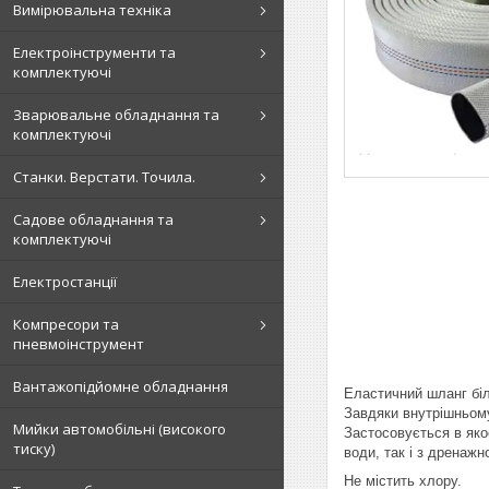
Вимірювальна техніка
Електроінструменти та
комплектуючі
Зварювальне обладнання та
комплектуючі
Станки. Верстати. Точила.
Садове обладнання та
комплектуючі
Електростанції
Компресори та
пневмоінструмент
Вантажопідйомне обладнання
Еластичний шланг біл
Завдяки внутрішньому
Мийки автомобільні (високого
Застосовується в яко
тиску)
води, так і з дренаж
Не містить хлору.