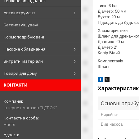
Теплове обладнання
Тиск: 6 bar
Діаметр: 50 мм
Автоінструмент
Бухта: 20 м.
Підходить до будь-ф
Бетонозмішувачі
Характеристики
Шланг для дренажного
Кормоподрібнювачі
Довжина 20 м
Діаметр 2"
Насосне обладнання
Колір Білий
Витратні матеріали
Комплектація
Шланг
Товари для дому
КОНТАКТИ
Характеристик
Основні атриб
Інтернет-магазин "ЦЕПОК"
Виробник
Настя
Вид насоса