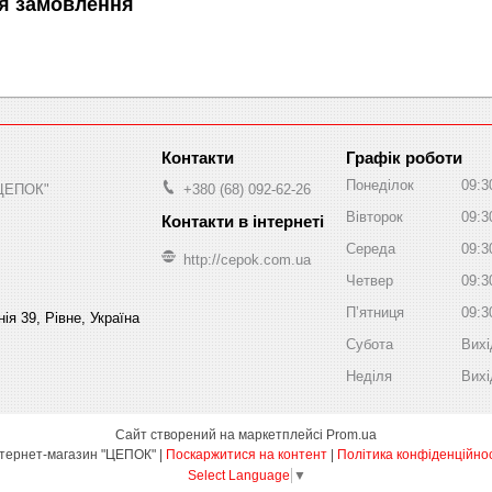
я замовлення
Графік роботи
Понеділок
09:3
"ЦЕПОК"
+380 (68) 092-62-26
Вівторок
09:3
Середа
09:3
http://cepok.com.ua
Четвер
09:3
Пʼятниця
09:3
ія 39, Рівне, Україна
Субота
Вихі
Неділя
Вихі
Сайт створений на маркетплейсі
Prom.ua
Інтернет-магазин "ЦЕПОК" |
Поскаржитися на контент
|
Політика конфіденційнос
Select Language
▼