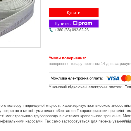
Купити
Купити з
+380 (68) 092-62-26
повернення товару протягом 14 днів
за раху
У компанії підключені електронні платежі. Те
ого кольору і підвищеної міцності, характеризується високою зносостійк
 покриттю з м'якої гуми шланг зберігає свої характеристики при зміні те
сті магістрального трубопроводу в системах крапельного зрошення. Мож
но-фекальними насосами. Так само застосовується для перекачування/відк