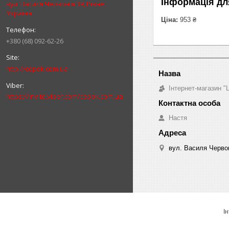
Інформація дл
вул. Василя Червонія 39, Рівне,
Україна
Ціна:
953 ₴
+380 (68) 092-62-26
http://cepok.com.ua
Інтернет-магазин 
https://invite.viber.com/cepok.com.ua
Настя
вул. Василя Червон