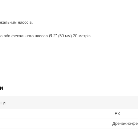
екальним насосів.
 або фекального насоса Ø 2" (50 мм) 20 метрів
и
ути
LEX
Дренажно-фе