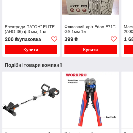
Електроди ПАТОН" ELITE
Флюсовий дріт Edon E71T-
Маск
(АНО-36) ф3 мм, 1 кг
GS 1мм 1кг
200
200
399
1 6
₴/упаковка
₴
Купити
Купити
Подібні товари компанії