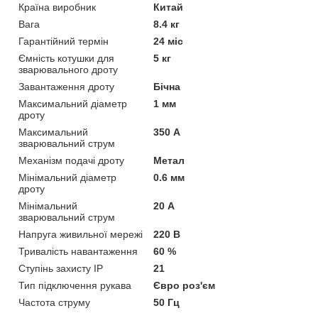
Країна виробник
Китай
Вага
8.4 кг
Гарантійний термін
24 міс
Ємність котушки для
5 кг
зварювального дроту
Завантаження дроту
Бічна
Максимальний діаметр
1 мм
дроту
Максимальний
350 А
зварювальний струм
Механізм подачі дроту
Метал
Мінімальний діаметр
0.6 мм
дроту
Мінімальний
20 А
зварювальний струм
Напруга живильної мережі
220 В
Тривалість навантаження
60 %
Ступінь захисту IP
21
Тип підключення рукава
Євро роз'єм
Частота струму
50 Гц