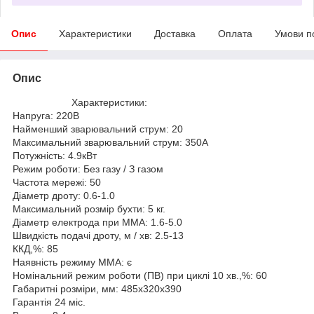
Опис
Характеристики
Доставка
Оплата
Умови п
Опис
Характеристики:
Напруга: 220В
Найменший зварювальний струм: 20
Максимальний зварювальний струм: 350А
Потужність: 4.9кВт
Режим роботи: Без газу / З газом
Частота мережі: 50
Діаметр дроту: 0.6-1.0
Максимальний розмір бухти: 5 кг.
Діаметр електрода при ММА: 1.6-5.0
Швидкість подачі дроту, м / хв: 2.5-13
ККД,%: 85
Наявність режиму ММА: є
Номінальний режим роботи (ПВ) при циклі 10 хв.,%: 60
Габаритні розміри, мм: 485х320х390
Гарантія 24 міс.