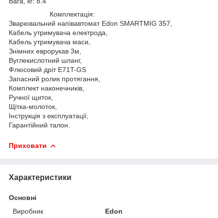
Вага, кг: 8.4
Комплектація:
Зварювальний напівавтомат Edon SMARTMIG 357,
Кабель утримувача електрода,
Кабель утримувача маси,
Знімних еврорукав 3м,
Вуглекислотний шланг,
Флюсовий дріт E71T-GS
Запасний ролик протягання,
Комплект наконечників,
Ручної щиток,
Щітка-молоток,
Інструкція з експлуатації,
Гарантійний талон.
Приховати
Характеристики
Основні
Виробник
Edon