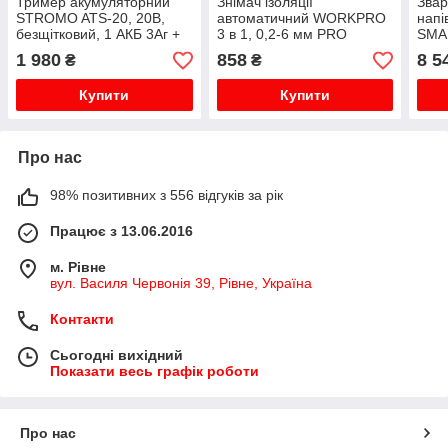
Тример акумуляторний
Знімач ізоляції
Зва
STROMO ATS-20, 20В,
автоматичний WORKPRO
напі
безщітковий, 1 АКБ 3Аг +
3 в 1, 0,2-6 мм PRO
SMA
ЗП
WP291007
1 980
858
8 5
₴
₴
Купити
Купити
Про нас
98% позитивних з 556 відгуків за рік
Працює з 13.06.2016
м. Рівне
вул. Василя Червонія 39, Рівне, Україна
Контакти
Сьогодні вихідний
Показати весь графік роботи
Про нас