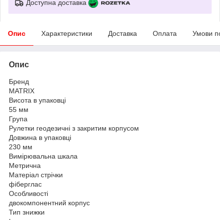
Доступна доставка
Опис
Характеристики
Доставка
Оплата
Умови п
Опис
Бренд
MATRIX
Висота в упаковці
55 мм
Група
Рулетки геодезичні з закритим корпусом
Довжина в упаковці
230 мм
Вимірювальна шкала
Метрична
Матеріал стрічки
фіберглас
Особливості
двокомпонентний корпус
Тип знижки