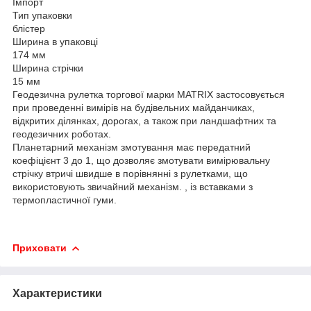
Імпорт
Тип упаковки
блістер
Ширина в упаковці
174 мм
Ширина стрічки
15 мм
Геодезична рулетка торгової марки MATRIX застосовується
при проведенні вимірів на будівельних майданчиках,
відкритих ділянках, дорогах, а також при ландшафтних та
геодезичних роботах.
Планетарний механізм змотування має передатний
коефіцієнт 3 до 1, що дозволяє змотувати вимірювальну
стрічку втричі швидше в порівнянні з рулетками, що
використовують звичайний механізм. , із вставками з
термопластичної гуми.
Приховати
Характеристики