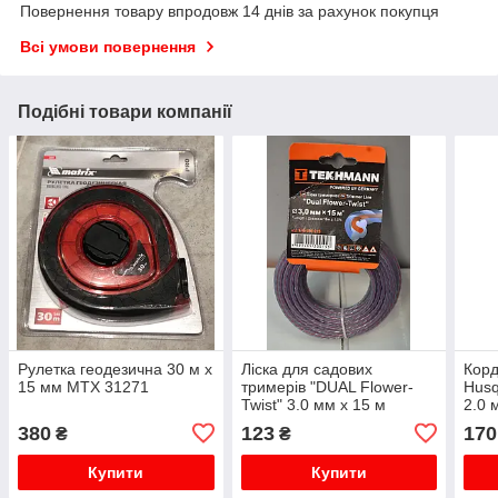
Повернення товару впродовж 14 днів за рахунок покупця
Всі умови повернення
Подібні товари компанії
Рулетка геодезична 30 м х
Ліска для садових
Кор
15 мм МTX 31271
тримерів "DUAL Flower-
Husq
Twist" 3.0 мм х 15 м
2.0 
Tekhmann
Oran
380
123
170
₴
₴
Купити
Купити