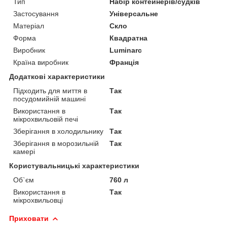
Тип
Набір контейнерів/судків
Застосування
Універсальне
Матеріал
Скло
Форма
Квадратна
Виробник
Luminarc
Країна виробник
Франція
Додаткові характеристики
Підходить для миття в
Так
посудомийній машині
Використання в
Так
мікрохвильовій печі
Зберігання в холодильнику
Так
Зберігання в морозильній
Так
камері
Користувальницькі характеристики
Об`єм
760 л
Використання в
Так
мікрохвильовці
Приховати