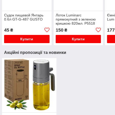
Судок пищевой Янтарь
Лоток Luminarc
Ємні
0.6л GT-G-487 GUSTO
прямокутний з зеленою
Lum
кришкою 820мл. Р5518
45
150
177
₴
₴
Купити
Купити
Акційні пропозиції та новинки