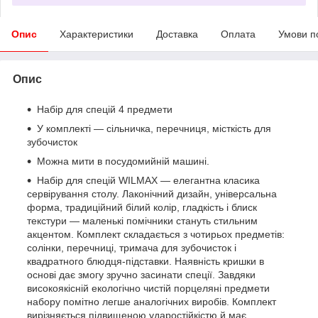
Опис
Характеристики
Доставка
Оплата
Умови п
Опис
Набір для спецій 4 предмети
У комплекті — сільничка, перечниця, місткість для
зубочисток
Можна мити в посудомийній машині.
Набір для спецій WILMAX — елегантна класика
сервірування столу. Лаконічний дизайн, універсальна
форма, традиційний білий колір, гладкість і блиск
текстури — маленькі помічники стануть стильним
акцентом. Комплект складається з чотирьох предметів:
солінки, перечниці, тримача для зубочисток і
квадратного блюдця-підставки. Наявність кришки в
основі дає змогу зручно засинати спеції. Завдяки
високоякісній екологічно чистій порцеляні предмети
набору помітно легше аналогічних виробів. Комплект
вирізняється підвищеною ударостійкістю й має