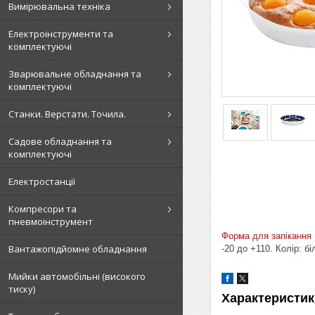
Вимірювальна техніка
Електроінструменти та
комплектуючі
Зварювальне обладнання та
комплектуючі
Станки. Верстати. Точила.
Садове обладнання та
комплектуючі
Електростанції
Компресори та
пневмоінструмент
Форма для запікання
Вантажопідйомне обладнання
-20 до +110. Колір: б
Мийки автомобільні (високого
тиску)
Характеристик