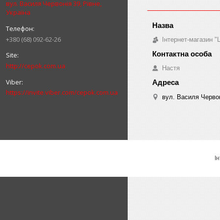
вул. Василя Червонія 39, Рівне,
Україна
+380 (68) 092-62-26
Інтернет-магазин 
http://cepok.com.ua
Настя
https://invite.viber.com/cepok.com.ua
вул. Василя Червон