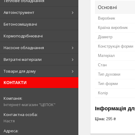
Теплове обладнання
Основні
Автоінструмент
Виробник
Бетонозмішувачі
Країна виробник
Кормоподрібнювачі
Діаметр
Конструкція форми
Насосне обладнання
Матеріал
Витратні матеріали
Стан
Товари для дому
Тип духовки
КОНТАКТИ
Тип форми
Колір
Інтернет-магазин "ЦЕПОК"
Інформація дл
Ціна:
295 ₴
Настя