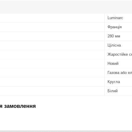
Luminarc
Франція
280 мм
Цілісна
Жаростійке с
Новий
Газова або е
Кругла
Білий
я замовлення