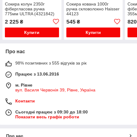
Сокира колун 2350г
Сокира кована 1000г
Соки
фібергласова ручка
ручка скловолокно Haisser
фібе
775мм ULTRA (4321842)
44123
355м
2 225
545
820
₴
₴
Купити
Купити
Про нас
98% позитивних з 555 відгуків за рік
Працює з 13.06.2016
м. Рівне
вул. Василя Червонія 39, Рівне, Україна
Контакти
Сьогодні працює з 09:30 до 18:00
Показати весь графік роботи
Про нас