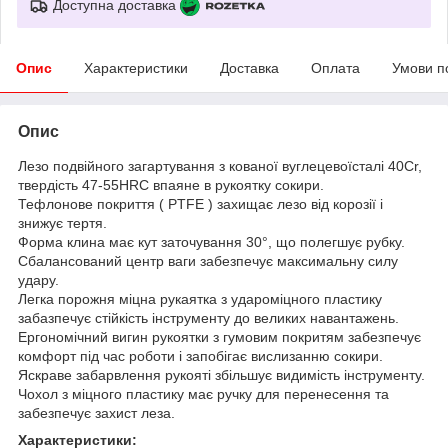
Доступна доставка
Опис
Характеристики
Доставка
Оплата
Умови п
Опис
Лезо подвійного загартування з кованої вуглецевоїсталі 40Сr,
твердість 47-55HRC впаяне в рукоятку сокири.
Тефлонове покриття ( PTFE ) захищає лезо від корозії і
знижує тертя.
Форма клина має кут заточування 30°, що полегшує рубку.
Сбалансований центр ваги забезпечує максимальну силу
удару.
Легка порожня міцна рукаятка з удароміцного пластику
забазпечує стійкість інструменту до великих навантажень.
Ергономічний вигин рукоятки з гумовим покритям забезпечує
комфорт під час роботи і запобігає вислизанню сокири.
Яскраве забарвлення рукояті збільшує видимість інструменту.
Чохол з міцного пластику має ручку для перенесення та
забезпечує захист леза.
Характеристики: