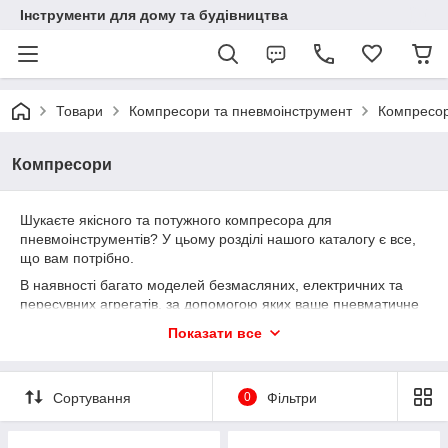
Інструменти для дому та будівництва
Товари
Компресори та пневмоінструмент
Компресо
Компресори
Шукаєте якісного та потужного компресора для
пневмоінструментів? У цьому розділі нашого каталогу є все,
що вам потрібно.
В наявності багато моделей безмасляних, електричних та
пересувних агрегатів, за допомогою яких ваше пневматичне
обладнання працюватиме рівномірно та ефективно.
Показати все
Окрім якості та довговічності пропонованої техніки, ми також
можемо виконати ремонтні та гарантійні роботи.
Сортування
0
Фільтри
Безмасляні, електричні, пересувні
компресори