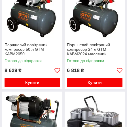
доведеться довго чекати, адже все обладнання з нашого
сайту завжди у наявності.
Замовляйте якісні агрегати для пневмоінструментів прямо
зараз.
Поршневий повітряний
Поршневий повітряний
компресор 50 л GTM
компресор 24 л GTM
KABM2050
KABM2024 масляний
Готово до відправки
Готово до відправки
8 629
6 818
₴
₴
Купити
Купити