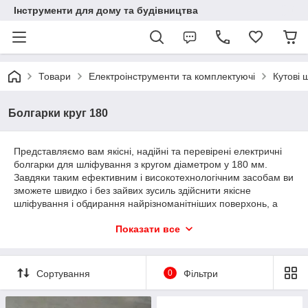
Інструменти для дому та будівництва
Товари
Електроінструменти та комплектуючі
Кутові 
Болгарки круг 180
Представляємо вам якісні, надійні та перевірені електричні
болгарки для шліфування з кругом діаметром у 180 мм.
Завдяки таким ефективним і високотехнологічним засобам ви
зможете швидко і без зайвих зусиль здійснити якісне
шліфування і обдирання найрізноманітніших поверхонь, а
також нарізку металів навіть з великим рівнем твердості.
Показати все
Наше обладнання вже завоювало довіру професіоналів і
звичайних користувачів по всьому світу, тож вам не варто
сумніватися в його найвищій пробі.
Сортування
0
Фільтри
Електричні болгарки з кругом 180 мм