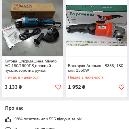
Наш асортимент електричних болгарок для шліфування з
колом 180 мм задовольнить навіть найвибагливішого клієнта.
Уся техніка оснащена потужним двигуном з сильним крутним
моментом. Висока надійність і простота у використанні стали
їхніми головними перевагами.
Найвища якісь болгарок для
шліфування
Кутова шліфмашина Miyato
AG 180/1900FS,плавний
Болгарка Агромаш В385, 180
пуск,поворотна ручка.
мм, 1350W
Наші моделі електричних болгарок для шліфування з колом
Немає в наявності
Немає в наявності
180 мм — це найкраще поєднання прекрасної якості й
доступних демократичних цін. Довговічні, витривалі й міцні,
3 133
1 952
₴
₴
вони прослужать вам довгі роки без будь-яких збоїв і
поломок. Звертайтесь до нас вже сьогодні і замовляйте якісні
інструменти від найкращих компаній-виробників світу!
Про нас
98% позитивних з 555 відгуків за рік