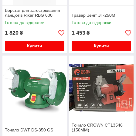
Верстат для загострювання
ланцюгів Riker RBG 600
Гравер Зеніт ЗГ-250М
Готово до відправки
Готово до відправки
1 820
1 453
₴
₴
Купити
Купити
Точило CROWN CT13546
Точило DWT DS-350 GS
(150ММ)