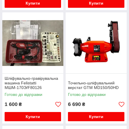
Купити
Купити
Шліфувально-гравірувальна
машина Felistatti
Точильно-шліфувальний
МШМ-170Э/F80126
верстат GTM MD150/50HD
Готово до відправки
Готово до відправки
1 600
6 690
₴
₴
Купити
Купити