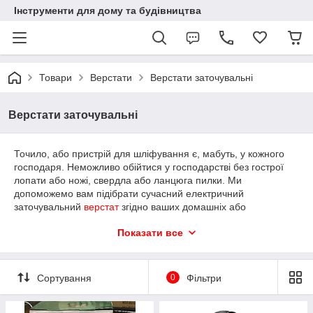
Інструменти для дому та будівництва
Товари
Верстати
Верстати заточувальні
Верстати заточувальні
Точило, або пристрій для шліфування є, мабуть, у кожного
господаря. Неможливо обійтися у господарстві без гострої
лопати або ножі, свердла або ланцюга пилки. Ми
допоможемо вам підібрати сучасний електричний
заточувальний
верстат
згідно ваших домашніх або
виробничих потреб. Великий вибір в інтернет-магазині
Показати все
«ЦЕПОК» дає можливість обирати.
Сучасні верстати для точіння та
Сортування
0
Фільтри
шліфування