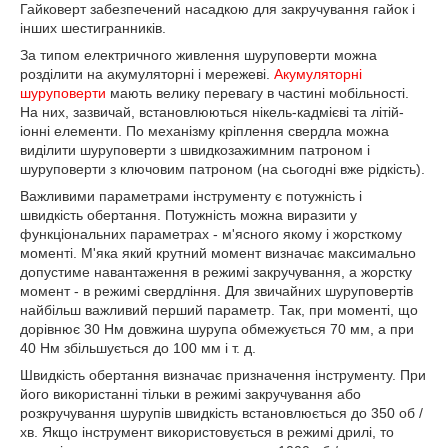
Гайковерт забезпечений насадкою для закручування гайок і
інших шестигранників.
За типом електричного живлення шуруповерти можна
розділити на акумуляторні і мережеві.
Акумуляторні
шуруповерти
мають велику перевагу в частині мобільності.
На них, зазвичай, встановлюються нікель-кадмієві та літій-
іонні елементи. По механізму кріплення свердла можна
виділити шуруповерти з швидкозажимним патроном і
шуруповерти з ключовим патроном (на сьогодні вже рідкість).
Важливими параметрами інструменту є потужність і
швидкість обертання. Потужність можна виразити у
функціональних параметрах - м'ясного якому і жорсткому
моменті. М'яка який крутний момент визначає максимально
допустиме навантаження в режимі закручування, а жорстку
момент - в режимі свердління. Для звичайних шуруповертів
найбільш важливий перший параметр. Так, при моменті, що
дорівнює 30 Нм довжина шурупа обмежується 70 мм, а при
40 Нм збільшується до 100 мм і т. д.
Швидкість обертання визначає призначення інструменту. При
його використанні тільки в режимі закручування або
розкручування шурупів швидкість встановлюється до 350 об /
хв. Якщо інструмент використовується в режимі дрилі, то