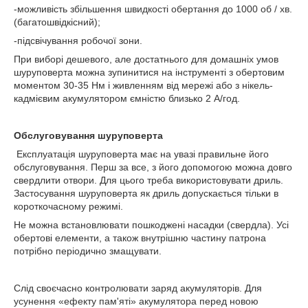
-можливість збільшення швидкості обертання до 1000 об / хв.
(багатошвідкісний);
-підсвічування робочої зони.
При виборі дешевого, але достатнього для домашніх умов
шуруповерта можна зупинитися на інструменті з обертовим
моментом 30-35 Нм і живленням від мережі або з нікель-
кадмієвим акумулятором ємністю близько 2 А/год.
Обслуговування шуруповерта
Експлуатація шуруповерта має на увазі правильне його
обслуговування. Перш за все, з його допомогою можна довго
свердлити отвори. Для цього треба використовувати дриль.
Застосування шуруповерта як дриль допускається тільки в
короткочасному режимі.
Не можна встановлювати пошкоджені насадки (свердла). Усі
обертові елементи, а також внутрішню частину патрона
потрібно періодично змащувати.
Слід своєчасно контролювати заряд акумуляторів. Для
усунення «ефекту пам'яті» акумулятора перед новою