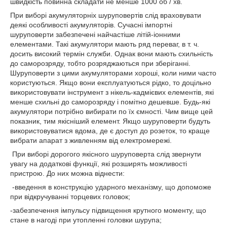
швидкість повинна складати не менше 1000 об / хв.
При виборі акумуляторніх шуруповертів слід враховувати
деякі особливості акумуляторів. Сучасні імпортні
шуруповерти забезпечені найчастіше літій-іонними
елементами. Такі акумулятори мають ряд переваг, в т. ч.
досить високий термін служби. Однак вони мають схильність
до саморозряду, тобто розряджаються при зберіганні.
Шуруповерти з цими акумуляторами хороші, коли ними часто
користуються. Якщо вони експлуатуються рідко, то доцільно
використовувати інструмент з нікель-кадмієвих елементів, які
менше схильні до саморозряду і помітно дешевше. Будь-які
акумулятори потрібно вибирати по їх ємності. Чим вище цей
показник, тим якісніший елемент. Якщо шуруповерти будуть
використовуватися вдома, де є доступ до розеток, то краще
вибрати апарат з живленням від електромережі.
При виборі дорогого якісного шуруповерта слід звернути
увагу на додаткові функції, які розширять можливості
пристрою. До них можна віднести:
-введення в конструкцію ударного механізму, що допоможе
при відкручуванні торцевих головок;
-забезпечення імпульсу підвищення крутного моменту, що
стане в нагоді при утопленні головки шурупа;